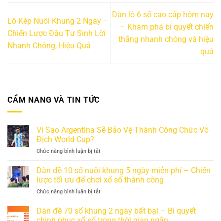
Dàn lô 6 số cao cấp hôm nay
Lô Kép Nuôi Khung 2 Ngày –
– Khám phá bí quyết chiến
Chiến Lược Đầu Tư Sinh Lời
thắng nhanh chóng và hiệu
Nhanh Chóng, Hiệu Quả
quả
CẨM NANG VÀ TIN TỨC
Vì Sao Argentina Sẽ Bảo Vệ Thành Công Chức Vô
Địch World Cup?
ở
Chức năng bình luận bị tắt
Vì
Sao
Dàn đề 10 số nuôi khung 5 ngày miễn phí – Chiến
Argentina
lược tối ưu để chơi xổ số thành công
Sẽ
ở
Chức năng bình luận bị tắt
Bảo
Dàn
Vệ
đề
Dàn đề 70 số khung 2 ngày bất bại – Bí quyết
Thành
10
Công
chinh phục xổ số trong thời gian ngắn