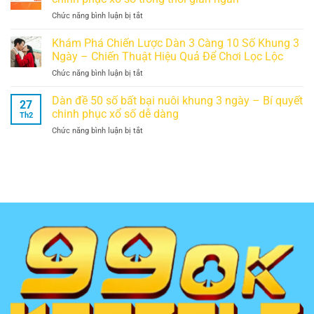
số
Chức
ở
Chức năng bình luận bị tắt
nuôi
Vô
Dàn
khung
Địch
đề
Khám Phá Chiến Lược Dàn 3 Càng 10 Số Khung 3
5
World
70
ngày
Ngày – Chiến Thuật Hiệu Quả Để Chơi Lọc Lộc
Cup?
số
miễn
ở
Chức năng bình luận bị tắt
khung
phí
Khám
2
–
Phá
Dàn đề 50 số bất bại nuôi khung 3 ngày – Bí quyết
ngày
Chiến
27
Chiến
bất
chinh phục xổ số dễ dàng
lược
Th2
Lược
bại
tối
ở
Chức năng bình luận bị tắt
Dàn
–
ưu
Dàn
3
Bí
để
đề
Càng
quyết
chơi
50
10
chinh
xổ
số
Số
phục
số
bất
Khung
xổ
thành
bại
3
số
công
nuôi
Ngày
trong
khung
–
thời
3
Chiến
gian
ngày
Thuật
ngắn
–
Hiệu
Bí
Quả
quyết
Để
chinh
Chơi
phục
Lọc