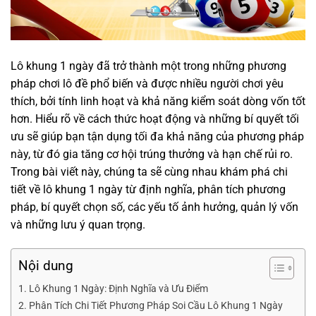
Lô khung 1 ngày đã trở thành một trong những phương
pháp chơi lô đề phổ biến và được nhiều người chơi yêu
thích, bởi tính linh hoạt và khả năng kiểm soát dòng vốn tốt
hơn. Hiểu rõ về cách thức hoạt động và những bí quyết tối
ưu sẽ giúp bạn tận dụng tối đa khả năng của phương pháp
này, từ đó gia tăng cơ hội trúng thưởng và hạn chế rủi ro.
Trong bài viết này, chúng ta sẽ cùng nhau khám phá chi
tiết về lô khung 1 ngày từ định nghĩa, phân tích phương
pháp, bí quyết chọn số, các yếu tố ảnh hưởng, quản lý vốn
và những lưu ý quan trọng.
Nội dung
Lô Khung 1 Ngày: Định Nghĩa và Ưu Điểm
Phân Tích Chi Tiết Phương Pháp Soi Cầu Lô Khung 1 Ngày