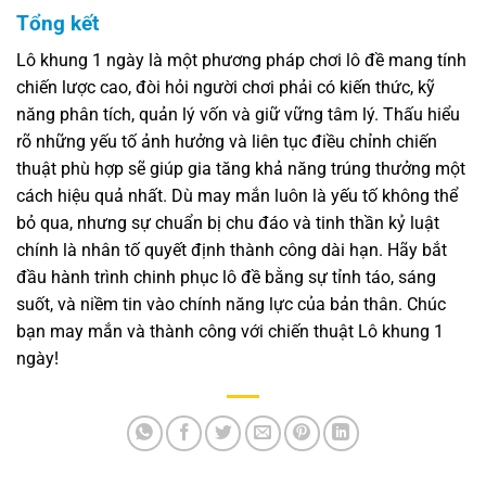
Tổng kết
Lô khung 1 ngày là một phương pháp chơi lô đề mang tính
chiến lược cao, đòi hỏi người chơi phải có kiến thức, kỹ
năng phân tích, quản lý vốn và giữ vững tâm lý. Thấu hiểu
rõ những yếu tố ảnh hưởng và liên tục điều chỉnh chiến
thuật phù hợp sẽ giúp gia tăng khả năng trúng thưởng một
cách hiệu quả nhất. Dù may mắn luôn là yếu tố không thể
bỏ qua, nhưng sự chuẩn bị chu đáo và tinh thần kỷ luật
chính là nhân tố quyết định thành công dài hạn. Hãy bắt
đầu hành trình chinh phục lô đề bằng sự tỉnh táo, sáng
suốt, và niềm tin vào chính năng lực của bản thân. Chúc
bạn may mắn và thành công với chiến thuật Lô khung 1
ngày!