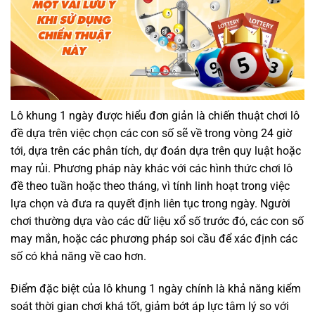
Lô khung 1 ngày được hiểu đơn giản là chiến thuật chơi lô
đề dựa trên việc chọn các con số sẽ về trong vòng 24 giờ
tới, dựa trên các phân tích, dự đoán dựa trên quy luật hoặc
may rủi. Phương pháp này khác với các hình thức chơi lô
đề theo tuần hoặc theo tháng, vì tính linh hoạt trong việc
lựa chọn và đưa ra quyết định liên tục trong ngày. Người
chơi thường dựa vào các dữ liệu xổ số trước đó, các con số
may mắn, hoặc các phương pháp soi cầu để xác định các
số có khả năng về cao hơn.
Điểm đặc biệt của lô khung 1 ngày chính là khả năng kiểm
soát thời gian chơi khá tốt, giảm bớt áp lực tâm lý so với