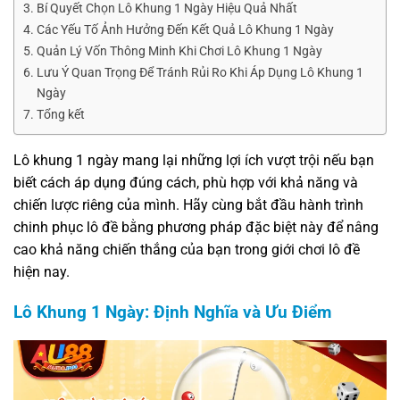
Bí Quyết Chọn Lô Khung 1 Ngày Hiệu Quả Nhất
Các Yếu Tố Ảnh Hưởng Đến Kết Quả Lô Khung 1 Ngày
Quản Lý Vốn Thông Minh Khi Chơi Lô Khung 1 Ngày
Lưu Ý Quan Trọng Để Tránh Rủi Ro Khi Áp Dụng Lô Khung 1
Ngày
Tổng kết
Lô khung 1 ngày mang lại những lợi ích vượt trội nếu bạn
biết cách áp dụng đúng cách, phù hợp với khả năng và
chiến lược riêng của mình. Hãy cùng bắt đầu hành trình
chinh phục lô đề bằng phương pháp đặc biệt này để nâng
cao khả năng chiến thắng của bạn trong giới chơi lô đề
hiện nay.
Lô Khung 1 Ngày: Định Nghĩa và Ưu Điểm