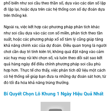
phổ biến như soi cầu theo thần số, dựa vào các dàn số lặp
đi lặp lại, hoặc dựa trên các hệ thống con số dự đoán dựa
trên thống kê.
Ngoài ra, việc kết hợp các phương pháp phân tích khác
như soi cầu dựa vào các con số miền, phân tích theo tần
suất, hoặc các phương pháp xổ số tâm lý cũng giúp tăng
khả năng chính xác của dự đoán. Điều quan trọng là người
chơi cần duy trì tính kiên trì, không quá đặt nặng vào cảm
xúc hay may rủi khi chọn số, và luôn theo dõi sát sao kết
quả hàng ngày để điều chỉnh phương pháp soi cầu phù
hợp hơn. Thực tế cho thấy, việc phân tích dữ liệu một cách
có hệ thống sẽ giúp bạn đưa ra những dự đoán sát hơn, từ
đó tối đa hóa khả năng trúng thưởng.
Bí Quyết Chọn Lô Khung 1 Ngày Hiệu Quả Nhất