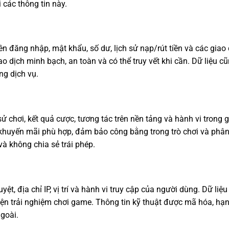
i các thông tin này.
n đăng nhập, mật khẩu, số dư, lịch sử nạp/rút tiền và các giao 
o dịch minh bạch, an toàn và có thể truy vết khi cần. Dữ liệu cũ
ng dịch vụ.
 chơi, kết quả cược, tương tác trên nền tảng và hành vi trong g
 khuyến mãi phù hợp, đảm bảo công bằng trong trò chơi và phân 
và không chia sẻ trái phép.
duyệt, địa chỉ IP, vị trí và hành vi truy cập của người dùng. Dữ li
hiện trải nghiệm chơi game. Thông tin kỹ thuật được mã hóa, hạ
ngoài.