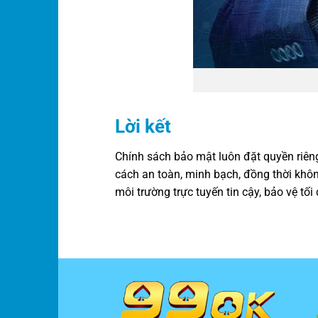
Lời kết
Chính sách bảo mật luôn đặt quyền riêng
cách an toàn, minh bạch, đồng thời khôn
môi trường trực tuyến tin cậy, bảo vệ tối