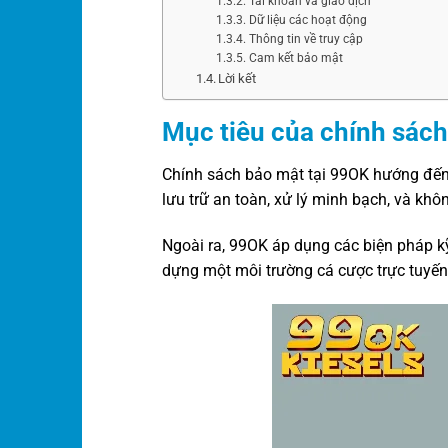
Tài khoản và giao dịch
Dữ liệu các hoạt động
Thông tin về truy cập
Cam kết bảo mật
Lời kết
Mục tiêu của chính sách
Chính sách bảo mật tại 99OK hướng đến v
lưu trữ an toàn, xử lý minh bạch, và khô
Ngoài ra, 99OK áp dụng các biện pháp kỹ 
dựng một môi trường cá cược trực tuyến 