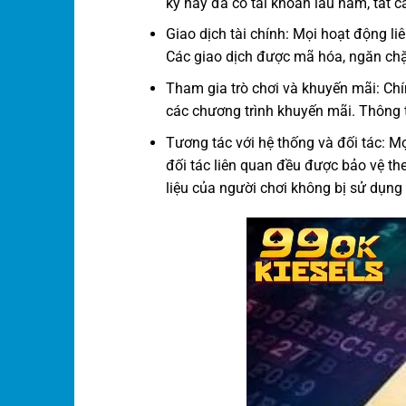
ký hay đã có tài khoản lâu năm, tất 
Giao dịch tài chính: Mọi hoạt động l
Các giao dịch được mã hóa, ngăn chặn 
Tham gia trò chơi và khuyến mãi: Chí
các chương trình khuyến mãi. Thông 
Tương tác với hệ thống và đối tác: M
đối tác liên quan đều được bảo vệ t
liệu của người chơi không bị sử dụng