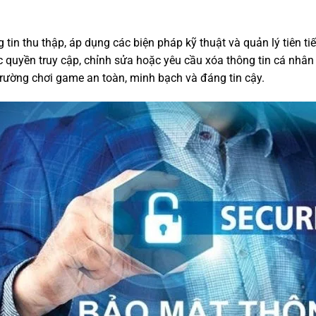
tin thu thập, áp dụng các biện pháp kỹ thuật và quản lý tiên tiến
 quyền truy cập, chỉnh sửa hoặc yêu cầu xóa thông tin cá nhân
ường chơi game an toàn, minh bạch và đáng tin cậy.