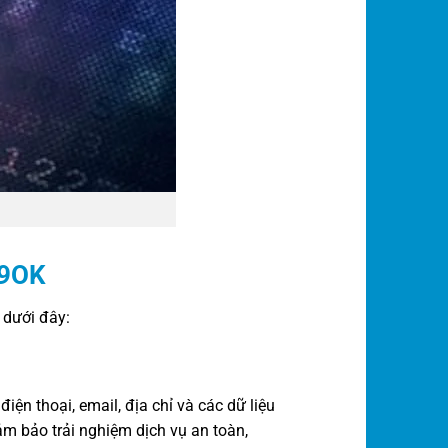
99OK
 dưới đây:
ện thoại, email, địa chỉ và các dữ liệu
ảm bảo trải nghiệm dịch vụ an toàn,