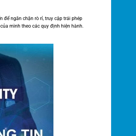
 để ngăn chặn rò rỉ, truy cập trái phép
 của mình theo các quy định hiện hành.