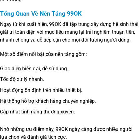
Tổng Quan Về Nền Tảng 99OK
Ngay từ khi xuất hiện, 99OK đã tập trung xây dựng hệ sinh thái
giải trí toàn diện với mục tiêu mang lại trải nghiệm thuận tiện,
nhanh chóng và dễ tiếp cận cho mọi đối tượng người dùng.
Một số điểm nổi bật của nền tảng gồm:
Giao diện hiện đại, dễ sử dụng.
Tốc độ xử lý nhanh.
Hoạt động ổn định trên nhiều thiết bị.
Hệ thống hỗ trợ khách hàng chuyên nghiệp.
Cập nhật tính năng thường xuyên.
Nhờ những ưu điểm này, 99OK ngày càng được nhiều người
lựa chọn và đánh giá tích cực.