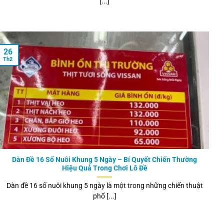
[...]
26
Th2
Dàn Đề 16 Số Nuôi Khung 5 Ngày – Bí Quyết Chiến Thường
Hiệu Quả Trong Chơi Lô Đề
Dàn đề 16 số nuôi khung 5 ngày là một trong những chiến thuật
phổ [...]