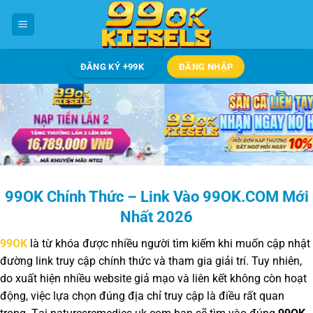
Bỏ
qua
nội
dung
ĐĂNG KÝ +99K
ĐĂNG NHẬP
99OK Chính Thức – Link Vào 99OK.COM Mới
Nhất 2026
99OK
là từ khóa được nhiều người tìm kiếm khi muốn cập nhật
đường link truy cập chính thức và tham gia giải trí. Tuy nhiên,
do xuất hiện nhiều website giả mạo và liên kết không còn hoạt
động, việc lựa chọn đúng địa chỉ truy cập là điều rất quan