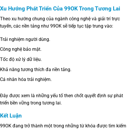
Xu Hướng Phát Triển Của 99OK Trong Tương Lai
Theo xu hướng chung của ngành công nghệ và giải trí trực
tuyến, các nền tảng như 99OK sẽ tiếp tục tập trung vào:
Trải nghiệm người dùng.
Công nghệ bảo mật.
Tốc độ xử lý dữ liệu.
Khả năng tương thích đa nền tảng.
Cá nhân hóa trải nghiệm.
Đây được xem là những yếu tố then chốt quyết định sự phát
triển bền vững trong tương lai.
Kết Luận
99OK đang trở thành một trong những từ khóa được tìm kiếm