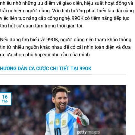
nhiều nhờ những ưu điểm về giao diện, hiệu suất hoạt động và
trải nghiệm người dùng. Với định hướng phát triển lâu dài cùng
việc liên tục nâng cấp công nghệ, 99OK có tiềm năng tiếp tục
thu hút sự quan tâm trong thời gian tới.
Nếu đang tìm hiểu về 99OK, người dùng nên tham khảo thông
tin từ nhiều nguồn khác nhau để có cái nhìn toàn diện và đưa
ra lựa chọn phù hợp với nhu cầu của mình.
HƯỚNG DẪN CÁ CƯỢC CHI TIẾT TẠI 99OK
16
Th6