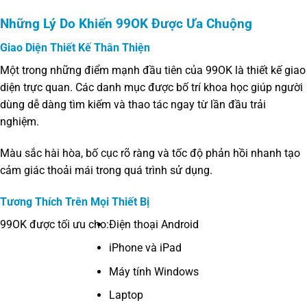
Những Lý Do Khiến 99OK Được Ưa Chuộng
Giao Diện Thiết Kế Thân Thiện
Một trong những điểm mạnh đầu tiên của 99OK là thiết kế giao
diện trực quan. Các danh mục được bố trí khoa học giúp người
dùng dễ dàng tìm kiếm và thao tác ngay từ lần đầu trải
nghiệm.
Màu sắc hài hòa, bố cục rõ ràng và tốc độ phản hồi nhanh tạo
cảm giác thoải mái trong quá trình sử dụng.
Tương Thích Trên Mọi Thiết Bị
99OK được tối ưu cho:
Điện thoại Android
iPhone và iPad
Máy tính Windows
Laptop