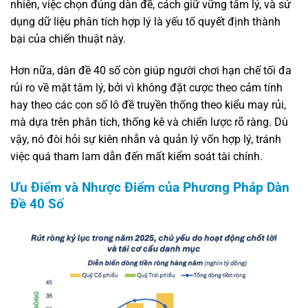
nhiên, việc chọn đúng dàn đề, cách giữ vững tâm lý, và sử
dụng dữ liệu phân tích hợp lý là yếu tố quyết định thành
bại của chiến thuật này.
Hơn nữa, dàn đề 40 số còn giúp người chơi hạn chế tối đa
rủi ro về mặt tâm lý, bởi vì không đặt cược theo cảm tính
hay theo các con số lô đề truyền thống theo kiểu may rủi,
mà dựa trên phân tích, thống kê và chiến lược rõ ràng. Dù
vậy, nó đòi hỏi sự kiên nhẫn và quản lý vốn hợp lý, tránh
việc quá tham lam dẫn đến mất kiểm soát tài chính.
Ưu Điểm và Nhược Điểm của Phương Pháp Dàn
Đề 40 Số