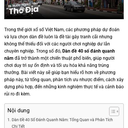
Trong thế giới xổ số Việt Nam, các phương pháp dự đoán
và lựa chọn dàn đề luôn là đề tài gây tranh cãi nhưng
không thể thiếu đối với các người chơi nghiệp dư lẫn
chuyên nghiệp. Trong số đó,
Dàn đề 40 số đánh quanh
năm
đã trở thành một chiến thuật phổ biến, giúp người
chơi duy trì sự ổn định và tối ưu hóa khả năng trúng
thưởng. Bài viết này sẽ giúp bạn hiểu rõ hơn về phương
pháp này, từ tổng quan, phân tích ưu nhược điểm, cách xây
dựng phù hợp, đến những kinh nghiệm thực tế và cảnh báo
rủi ro đi kèm.
Nội dung
Dàn Đề 40 Số Đánh Quanh Năm: Tổng Quan và Phân Tích
Chi Tiết