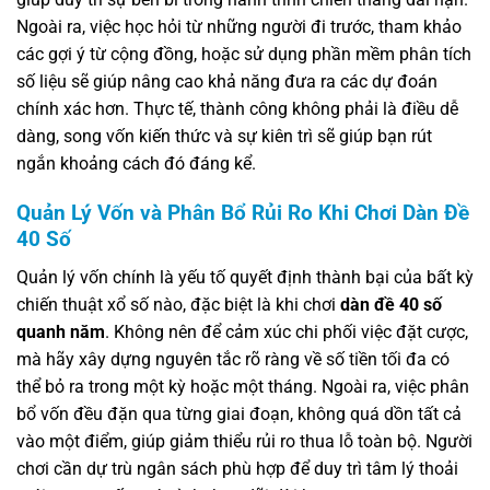
Ngoài ra, việc học hỏi từ những người đi trước, tham khảo
các gợi ý từ cộng đồng, hoặc sử dụng phần mềm phân tích
số liệu sẽ giúp nâng cao khả năng đưa ra các dự đoán
chính xác hơn. Thực tế, thành công không phải là điều dễ
dàng, song vốn kiến thức và sự kiên trì sẽ giúp bạn rút
ngắn khoảng cách đó đáng kể.
Quản Lý Vốn và Phân Bổ Rủi Ro Khi Chơi Dàn Đề
40 Số
Quản lý vốn chính là yếu tố quyết định thành bại của bất kỳ
chiến thuật xổ số nào, đặc biệt là khi chơi
dàn đề 40 số
quanh năm
. Không nên để cảm xúc chi phối việc đặt cược,
mà hãy xây dựng nguyên tắc rõ ràng về số tiền tối đa có
thể bỏ ra trong một kỳ hoặc một tháng. Ngoài ra, việc phân
bổ vốn đều đặn qua từng giai đoạn, không quá dồn tất cả
vào một điểm, giúp giảm thiểu rủi ro thua lỗ toàn bộ. Người
chơi cần dự trù ngân sách phù hợp để duy trì tâm lý thoải