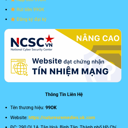
Rút tiền 99OK
Đăng ký đại ký
Thông Tin Liên Hệ
Tên thương hiệu:
99OK
Website:
https://naturesremedies.uk.com
ĐC: 290 QL1A, Tân Hoà, Bình Tân, Thành phố Hồ Chí