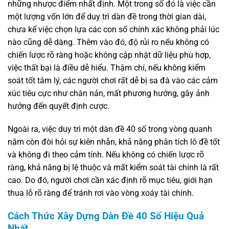
những nhược điểm nhất định. Một trong số đó là việc cần
một lượng vốn lớn để duy trì dàn đề trong thời gian dài,
chưa kể việc chọn lựa các con số chính xác không phải lúc
nào cũng dễ dàng. Thêm vào đó, độ rủi ro nếu không có
chiến lược rõ ràng hoặc không cập nhật dữ liệu phù hợp,
việc thất bại là điều dễ hiểu. Thậm chí, nếu không kiểm
soát tốt tâm lý, các người chơi rất dễ bị sa đà vào các cảm
xúc tiêu cực như chán nản, mất phương hướng, gây ảnh
hưởng đến quyết định cược.
Ngoài ra, việc duy trì một dàn đề 40 số trong vòng quanh
năm còn đòi hỏi sự kiên nhẫn, khả năng phân tích lô đề tốt
và không đi theo cảm tính. Nếu không có chiến lược rõ
ràng, khả năng bị lệ thuộc và mất kiểm soát tài chính là rất
cao. Do đó, người chơi cần xác định rõ mục tiêu, giới hạn
thua lỗ rõ ràng để tránh rơi vào vòng xoáy tài chính.
Cách Thức Xây Dựng Dàn Đề 40 Số Hiệu Quả
Nhất