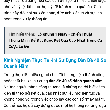
duy nhất”, đa dạng hóa các dàn đề, tạo ra nhiều chiến lược
nhỏ với tỷ lệ đặt cược hợp lý để tránh rủi ro quá lớn. Quá
trình này đòi hỏi sự kiên nhẫn, đức tính kiên trì và sự linh
hoạt trong xử lý thông tin.
Tìm hiểu thêm:
Lô Khung 1 Ngày - Chiến Thuật
Thông Minh Để Đạt Được Kết Quả Cao Nhất Trong Cá
Cược Lô Đề
Kinh Nghiệm Thực Tế Khi Sử Dụng Dàn Đề 40 Số
Quanh Năm
Trong thực tế, nhiều người chơi đã thử nghiệm thành công
hoặc thất bại khi sử dụng
dàn đề 40 số đánh quanh năm
.
Những người thành công thường là những người biết cách
kiên trì theo dõi kết quả, cập nhật dữ liệu mới liên tục và
không nóng vội trong việc chộp lấy các con số “may mắn”.
Có thể nói, họ đã xây dựng được một hệ thống rõ ràng, dựa