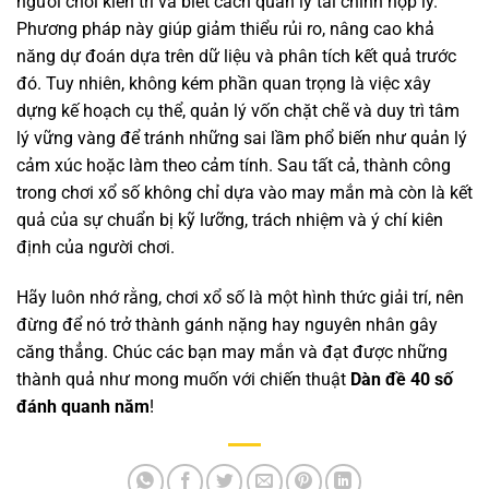
người chơi kiên trì và biết cách quản lý tài chính hợp lý.
Phương pháp này giúp giảm thiểu rủi ro, nâng cao khả
năng dự đoán dựa trên dữ liệu và phân tích kết quả trước
đó. Tuy nhiên, không kém phần quan trọng là việc xây
dựng kế hoạch cụ thể, quản lý vốn chặt chẽ và duy trì tâm
lý vững vàng để tránh những sai lầm phổ biến như quản lý
cảm xúc hoặc làm theo cảm tính. Sau tất cả, thành công
trong chơi xổ số không chỉ dựa vào may mắn mà còn là kết
quả của sự chuẩn bị kỹ lưỡng, trách nhiệm và ý chí kiên
định của người chơi.
Hãy luôn nhớ rằng, chơi xổ số là một hình thức giải trí, nên
đừng để nó trở thành gánh nặng hay nguyên nhân gây
căng thẳng. Chúc các bạn may mắn và đạt được những
thành quả như mong muốn với chiến thuật
Dàn đề 40 số
đánh quanh năm
!