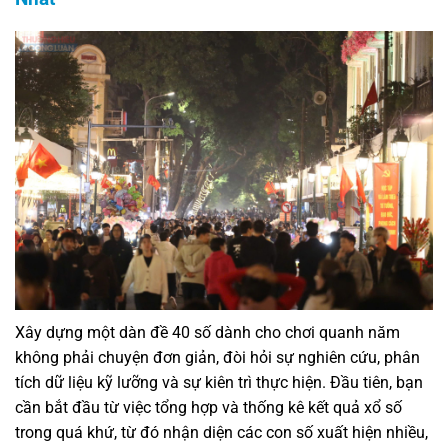
Xây dựng một dàn đề 40 số dành cho chơi quanh năm
không phải chuyện đơn giản, đòi hỏi sự nghiên cứu, phân
tích dữ liệu kỹ lưỡng và sự kiên trì thực hiện. Đầu tiên, bạn
cần bắt đầu từ việc tổng hợp và thống kê kết quả xổ số
trong quá khứ, từ đó nhận diện các con số xuất hiện nhiều,