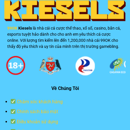
phục
Lọc
xổ
Lộc
số
dễ
dàng
99OK
Kiesels
là nhà cái cá cược thể thao, xổ số, casino, bắn cá,
esports tuyệt hảo dành cho cho anh em yêu thích cá cược
online. Với lượng tìm kiếm lên đến 1,200,000 nhà cái 99OK cho
thấy độ yêu thích và uy tín của mình trên thị trường gamebling.
Về Chúng Tôi
Chăm sóc khách hàng
Chính sách bảo mật
Điều khoản sử dụng