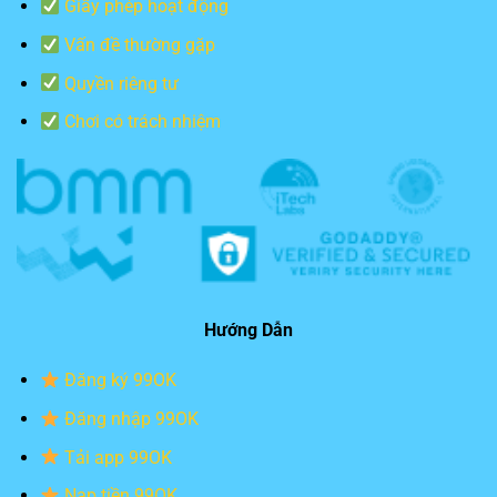
Giấy phép hoạt động
Vấn đề thường gặp
Quyền riêng tư
Chơi có trách nhiệm
Hướng Dẫn
Đăng ký 99OK
Đăng nhập 99OK
Tải app 99OK
Nạp tiền 99OK