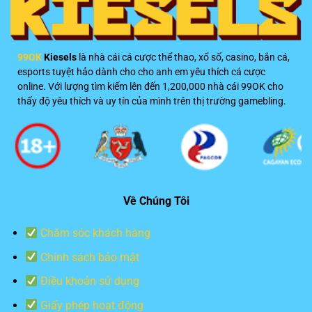
xổ
Lộc
số
dễ
dàng
99OK
Kiesels
là nhà cái cá cược thể thao, xổ số, casino, bắn cá,
esports tuyệt hảo dành cho cho anh em yêu thích cá cược
online. Với lượng tìm kiếm lên đến 1,200,000 nhà cái 99OK cho
thấy độ yêu thích và uy tín của mình trên thị trường gamebling.
Về Chúng Tôi
Chăm sóc khách hàng
Chính sách bảo mật
Điều khoản sử dụng
Giấy phép hoạt động