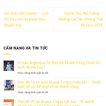
Các Giải Đấu Esport – Lịch
Game Thủ Nổi Tiếng –
Thi Đấu Và Dự Đoán Kèo
Những Cái Tên Không Thể
Chuẩn Xác
Bỏ Qua 2025
CẨM NANG VÀ TIN TỨC
Vì Sao Argentina Sẽ Bảo Vệ Thành Công Chức Vô
Địch World Cup?
ở
Chức năng bình luận bị tắt
Vì
Sao
Dàn đề 10 số nuôi khung 5 ngày miễn phí – Chiến
Argentina
lược tối ưu để chơi xổ số thành công
Sẽ
ở
Chức năng bình luận bị tắt
Bảo
Dàn
Vệ
đề
Dàn đề 70 số khung 2 ngày bất bại – Bí quyết
Thành
10
Công