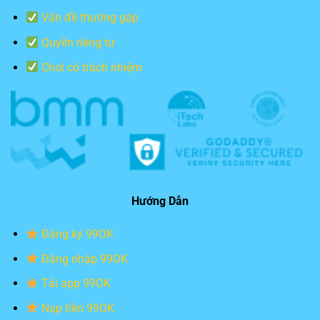
Vấn đề thường gặp
Quyền riêng tư
Chơi có trách nhiệm
Hướng Dẫn
Đăng ký 99OK
Đăng nhập 99OK
Tải app 99OK
Nạp tiền 99OK