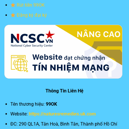
Rút tiền 99OK
Đăng ký đại ký
Thông Tin Liên Hệ
Tên thương hiệu:
99OK
Website:
https://naturesremedies.uk.com
ĐC: 290 QL1A, Tân Hoà, Bình Tân, Thành phố Hồ Chí